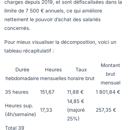
charges depuis 2019, et sont défiscalisées dans la
limite de 7 500 € annuels, ce qui améliore
nettement le pouvoir d’achat des salariés
concernés.
Pour mieux visualiser la décomposition, voici un
tableau récapitulatif :
Montant
Durée
Heures
Taux
brut
hebdomadaire
mensuelles
horaire brut
mensuel
35 heures
151,67
11,88 €
1 801,84 €
14,85 €
Heures sup.
17,33
(majoré
257,35 €
(4h/semaine)
25%)
Total 39