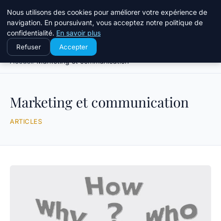
Travail Saisonnier
Nous utilisons des cookies pour améliorer votre expérience de
navigation. En poursuivant, vous acceptez notre politique de
confidentialité.
En savoir plus
Refuser
Accepter
Accueil
Marketing et communication
Marketing et communication
ARTICLES