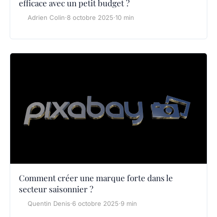
efficace avec un petit budget ?
Adrien Colin
·
8 octobre 2025
·
10 min
Comment créer une marque forte dans le
secteur saisonnier ?
Quentin Denis
·
6 octobre 2025
·
9 min