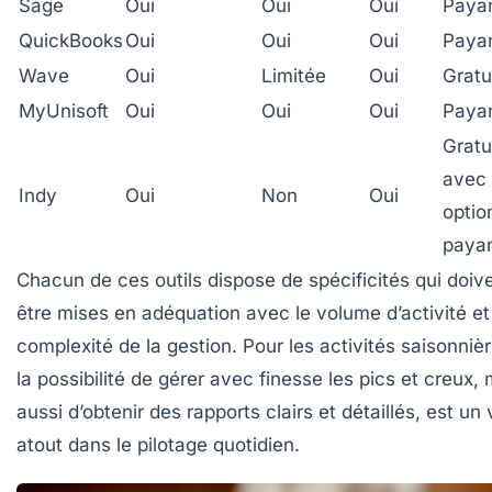
Sage
Oui
Oui
Oui
Paya
QuickBooks
Oui
Oui
Oui
Paya
Wave
Oui
Limitée
Oui
Gratu
MyUnisoft
Oui
Oui
Oui
Paya
Gratu
avec
Indy
Oui
Non
Oui
optio
paya
Chacun de ces outils dispose de spécificités qui doiv
être mises en adéquation avec le volume d’activité et
complexité de la gestion. Pour les activités saisonnièr
la possibilité de gérer avec finesse les pics et creux,
aussi d’obtenir des rapports clairs et détaillés, est un 
atout dans le pilotage quotidien.