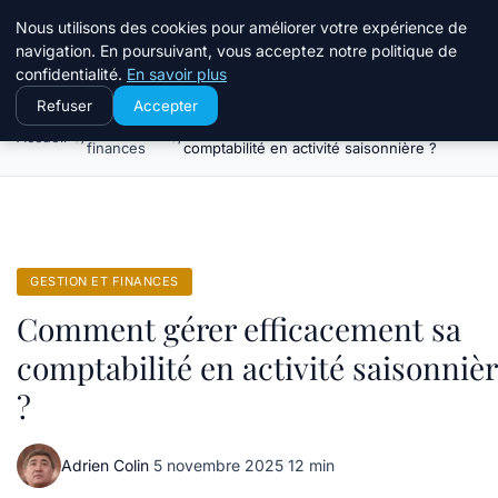
Travail Saisonnier
Nous utilisons des cookies pour améliorer votre expérience de
navigation. En poursuivant, vous acceptez notre politique de
confidentialité.
En savoir plus
Refuser
Accepter
Gestion et
Comment gérer efficacement sa
Accueil
finances
comptabilité en activité saisonnière ?
GESTION ET FINANCES
Comment gérer efficacement sa
comptabilité en activité saisonniè
?
Adrien Colin
·
5 novembre 2025
·
12 min