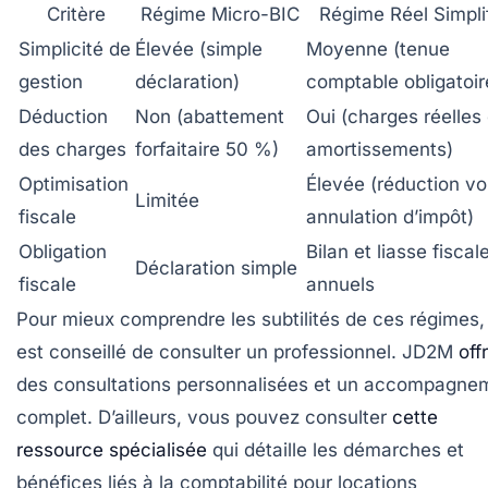
Critère
Régime Micro-BIC
Régime Réel Simpli
Simplicité de
Élevée (simple
Moyenne (tenue
gestion
déclaration)
comptable obligatoir
Déduction
Non (abattement
Oui (charges réelles 
des charges
forfaitaire 50 %)
amortissements)
Optimisation
Élevée (réduction vo
Limitée
fiscale
annulation d’impôt)
Obligation
Bilan et liasse fiscal
Déclaration simple
fiscale
annuels
Pour mieux comprendre les subtilités de ces régimes, 
est conseillé de consulter un professionnel. JD2M
off
des consultations personnalisées et un accompagne
complet. D’ailleurs, vous pouvez consulter
cette
ressource spécialisée
qui détaille les démarches et
bénéfices liés à la comptabilité pour locations