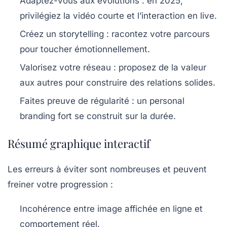
Adaptez-vous aux évolutions :
en 2025,
privilégiez la vidéo courte et l’interaction en live.
Créez un storytelling :
racontez votre parcours
pour toucher émotionnellement.
Valorisez votre réseau :
proposez de la valeur
aux autres pour construire des relations solides.
Faites preuve de régularité :
un personal
branding fort se construit sur la durée.
Résumé graphique interactif
Les erreurs à éviter sont nombreuses et peuvent
1
freiner votre progression :
Incohérence
entre image affichée en ligne et
5
2
comportement réel.